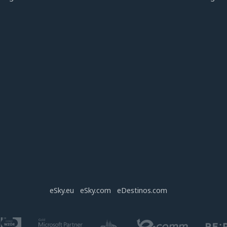
eSky.eu
eSky.com
eDestinos.com