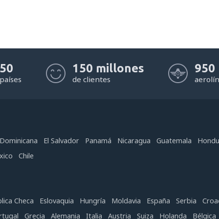
50
150 millones
950
países
de clientes
aerolí
 Dominicana
El Salvador
Panamá
Nicaragua
Guatemala
Hondu
xico
Chile
lica Checa
Eslovaquia
Hungría
Moldavia
España
Serbia
Croa
rtugal
Grecia
Alemania
Italia
Austria
Suiza
Holanda
Bélgica