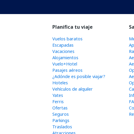
Planifica tu viaje
S
Vuelos baratos
Me
Escapadas
Ap
Vacaciones
Ra
Alojamientos
Ae
Vuelo+Hotel
Ae
Pasajes aéreos
Op
¿Adónde es posible viajar?
Ae
Hoteles
Op
Vehículos de alquiler
Ca
Yates
In
Ferris
FA
Ofertas
Co
Seguros
Re
Parkings
Traslados
Atracciones