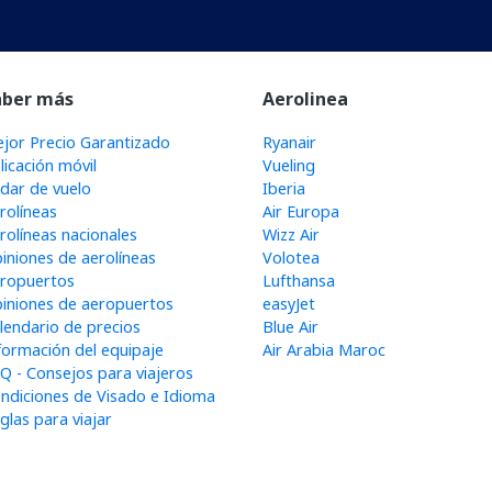
aber más
Aerolinea
jor Precio Garantizado
Ryanair
licación móvil
Vueling
dar de vuelo
Iberia
rolíneas
Air Europa
rolíneas nacionales
Wizz Air
iniones de aerolíneas
Volotea
ropuertos
Lufthansa
iniones de aeropuertos
easyJet
lendario de precios
Blue Air
formación del equipaje
Air Arabia Maroc
Q - Consejos para viajeros
ndiciones de Visado e Idioma
glas para viajar