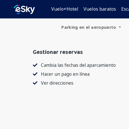
Vuelo+Hotel
Vuelos baratos
Esc
Parking en el aeropuerto
España
Gestionar reservas
Alemania
Cambia las fechas del aparcamiento
Polonia
Hacer un pago en línea
República Checa
Ver direcciones
Eslovaquia
Croacia
Hungría