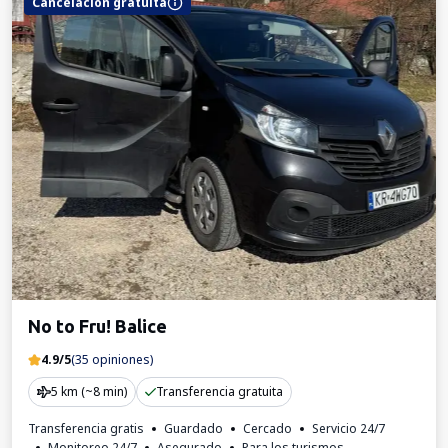
Cancelación gratuita
No to Fru! Balice
4.9/5
(35 opiniones)
5 km (~8 min)
Transferencia gratuita
Transferencia gratis
Guardado
Cercado
Servicio 24/7
Monitoreo 24/7
Asegurado
Para los turismos