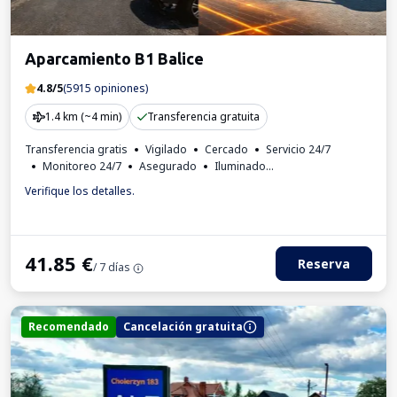
Aparcamiento B1 Balice
4.8/5
(5915 opiniones)
1.4 km (~4 min)
Transferencia gratuita
Transferencia gratis
Vigilado
Cercado
Servicio 24/7
Monitoreo 24/7
Asegurado
Iluminado
Para los turismos
Número de matrícula requerido
Verifique los detalles.
Factura IVA
41.85
€
Reserva
/ 7 días
Recomendado
Cancelación gratuita