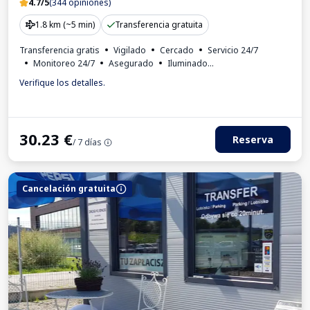
4.7/5
(344 opiniones)
1.8 km (~5 min)
Transferencia gratuita
Transferencia gratis
Vigilado
Cercado
Servicio 24/7
Monitoreo 24/7
Asegurado
Iluminado
Lugares para autobuses
Autoservicio
Verifique los detalles.
Número de matrícula requerido
Factura IVA
30.23
€
Reserva
/ 7 días
Cancelación gratuita