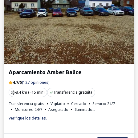
Aparcamiento Amber Balice
4.7/5
(127 opiniones)
8.4 km (~15 min)
Transferencia gratuita
Transferencia gratis
Vigilado
Cercado
Servicio 24/7
Monitoreo 24/7
Asegurado
Iluminado
Estación de carga para coches eléctricos
Para los turismos
Verifique los detalles.
Factura IVA