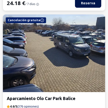
24.18
€
Reserva
/ 7 días
Cancelación gratuita
Aparcamiento Olo Car Park Balice
4.6/5
(376 opiniones)