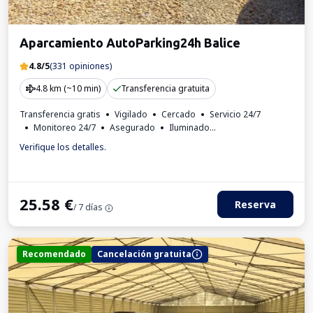
Aparcamiento AutoParking24h Balice
4.8/5
(331 opiniones)
4.8 km (~10 min)
Transferencia gratuita
Transferencia gratis
Vigilado
Cercado
Servicio 24/7
Monitoreo 24/7
Asegurado
Iluminado
Lugares para autobuses
Aseo
Rincón infantil
Verifique los detalles.
Invoice from the car park
25.58
€
Reserva
/ 7 días
Recomendado
Cancelación gratuita