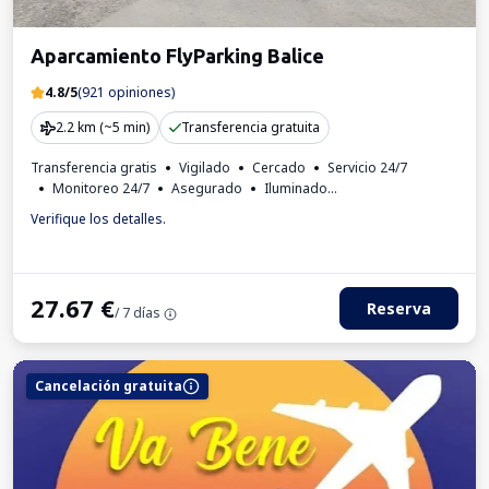
Aparcamiento FlyParking Balice
4.8/5
(921 opiniones)
2.2 km (~5 min)
Transferencia gratuita
Transferencia gratis
Vigilado
Cercado
Servicio 24/7
Monitoreo 24/7
Asegurado
Iluminado
Lugares para autobuses
Aseo
Factura IVA
Verifique los detalles.
27.67
€
Reserva
/ 7 días
Cancelación gratuita