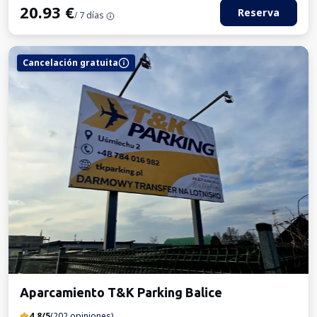
20.93
€
Reserva
/ 7 días
Cancelación gratuita
Aparcamiento T&K Parking Balice
4.8/5
(202 opiniones)