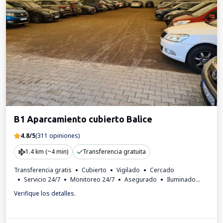
B1 Aparcamiento cubierto Balice
4.8/5
(311 opiniones)
1.4 km (~4 min)
Transferencia gratuita
Transferencia gratis
Cubierto
Vigilado
Cercado
Servicio 24/7
Monitoreo 24/7
Asegurado
Iluminado
Para los turismos
Número de matrícula requerido
Verifique los detalles.
Factura IVA