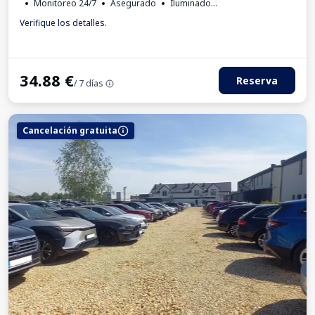
Monitoreo 24/7
Asegurado
Iluminado
Para los turismos
Número de matrícula requerido
Verifique los detalles.
Factura IVA
34.88
€
Reserva
/ 7 días
Cancelación gratuita