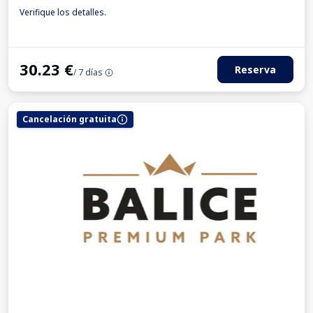
Para los turismos
Factura IVA
Verifique los detalles.
30.23
€
Reserva
/ 7 días
Cancelación gratuita