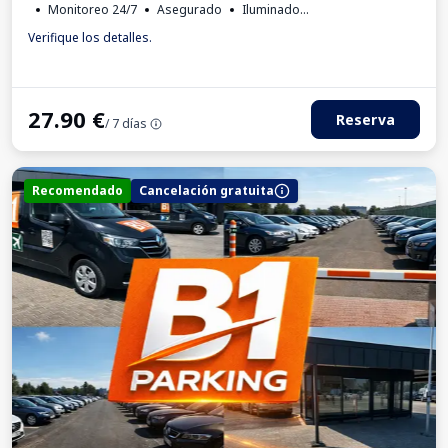
Monitoreo 24/7
Asegurado
Iluminado
Para los turismos
Factura IVA
Verifique los detalles.
27.90
€
Reserva
/ 7 días
Recomendado
Cancelación gratuita