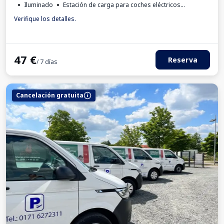
Iluminado
Estación de carga para coches eléctricos
Invoice from the car park
Verifique los detalles.
47
€
Reserva
/ 7 días
Cancelación gratuita