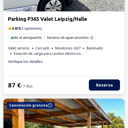
Parking P365 Valet Leipzig/Halle
4.8/5
(2 opiniones)
En el aeropuerto
Servicio de aparcacoches
Valet servicio
Cercado
Monitoreo 24/7
Iluminado
Estación de carga para coches eléctricos
Invoice from the car park
Verifique los detalles.
87
€
Reserva
/ 7 días
Cancelación gratuita