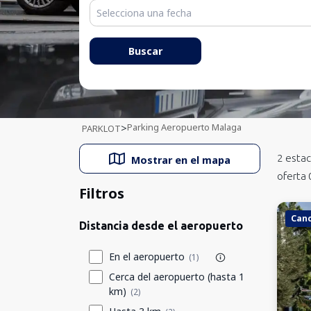
Austria
Noruega
Buscar
Rumanía
Parking Aeropuerto Malaga
>
PARKLOT
2
estac
Mostrar en el mapa
oferta
Filtros
Canc
Distancia desde el aeropuerto
En el aeropuerto
(1)
Cerca del aeropuerto (hasta 1
km)
(2)