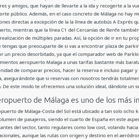
res y amigos, que hayan de llevarte a la ida y recogerte a la vue
orte público. Además, en el caso concreto de Málaga no hay m
ones directas a excepción de la la línea de autobús A Exprés qu
erto, mientras que la línea C1 del Cercanías de Renfe también
a realización de múltiples paradas. Así, la opción de ir en tu p
e tengas que preocuparte de si vas a encontrar plaza de parki
por un precio desorbitado, ya que el comparador web de Parklot
mientos aeropuerto Malaga a unas tarifas bastante más barata
nidad de comparar precios, hacer la reserva e incluso pagar y
la, asegurándote que si reservas con nosotros tendrás totalme
. De este modo te ofrecemos una solución ideal, dándote un ser
eropuerto de Málaga es uno de los más 
opuerto de Málaga-Costa del Sol está ubicado a tan solo ocho k
olumen de pasajeros, siendo el cuarto de España en este aspect
antes del sector, tanto regulares como low cost, volando hacia
acionales, aunque las rutas con origen y destino en el aeródro