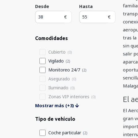
familia
Desde
Hasta
transp
€
€
conexi
aeropu
tras l
Comodidades
sin qu
Cubierto
(0)
salir 
Vigilado
(2)
aparca
oportu
Monitoreo 24/7
(2)
sencil
Asegurado
(0)
Malaga
Iluminado
(0)
Zonas VIP interiores
(0)
El a
Mostrar más (+3)
El Aer
gran v
Tipo de vehículo
import
Coche particular
(2)
intern