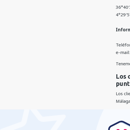
36°40
4°29′
Inform
Teléfo
e-mail
Tenem
Los 
punt
Los cl
Málaga