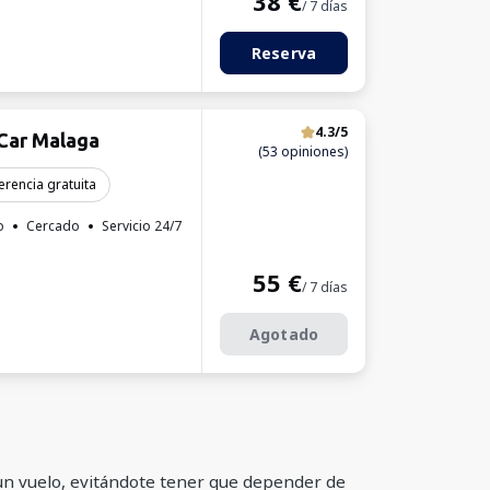
38
€
/ 7 días
Reserva
4.3/5
Car Malaga
(53 opiniones)
erencia gratuita
o
Cercado
Servicio 24/7
55
€
/ 7 días
Agotado
un vuelo, evitándote tener que depender de