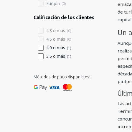
Furgón
(0)
enlaza
de turi
Calificación de los clientes
capita
4.8 o más
(0)
Un a
4.5 o más
(0)
Aunque
4.0 o más
(1)
realiz
3.5 o más
(1)
permit
especí
década
Métodos de pago disponibles:
pintor
Últi
Las ac
Termin
concur
increm