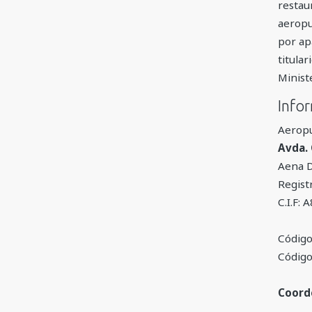
restau
aeropu
por ap
titula
Minist
Info
Aeropu
Avda. 
Aena D
Regist
C.I.F:
Código
Códig
Coord