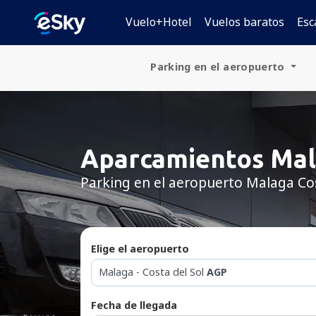
Vuelo+Hotel
Vuelos baratos
Esc
Parking en el aeropuerto
España
Alemania
Aparcamientos Mal
Polonia
Parking en el aeropuerto Malaga Cos
República Checa
Eslovaquia
Elige el aeropuerto
Croacia
Malaga - Costa del Sol
AGP
Hungría
Fecha de llegada