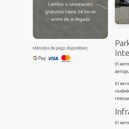
Cambio o cancelación
gratuitos hasta 24 horas
antes de la llegada
Par
Métodos de pago disponibles:
Int
El aer
aeropu
El aer
ciudad
releva
Inf
El aer