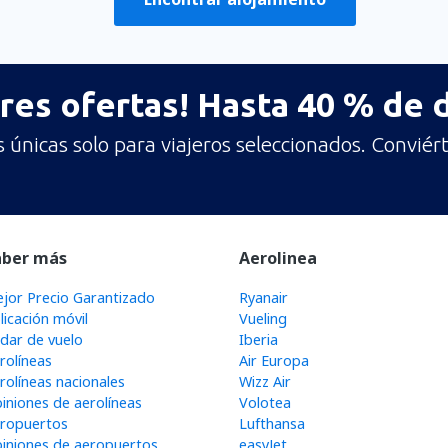
res ofertas! Hasta 40 % de
únicas solo para viajeros seleccionados. Conviért
aber más
Aerolinea
jor Precio Garantizado
Ryanair
licación móvil
Vueling
dar de vuelo
Iberia
rolíneas
Air Europa
rolíneas nacionales
Wizz Air
iniones de aerolíneas
Volotea
ropuertos
Lufthansa
iniones de aeropuertos
easyJet