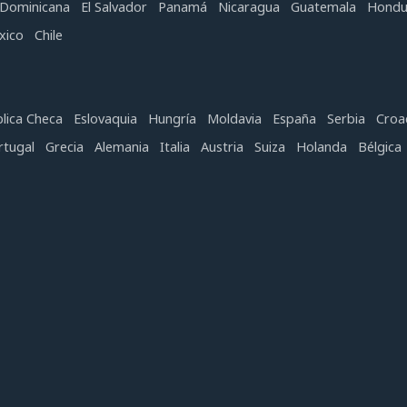
 Dominicana
El Salvador
Panamá
Nicaragua
Guatemala
Hondu
xico
Chile
lica Checa
Eslovaquia
Hungría
Moldavia
España
Serbia
Croa
rtugal
Grecia
Alemania
Italia
Austria
Suiza
Holanda
Bélgica