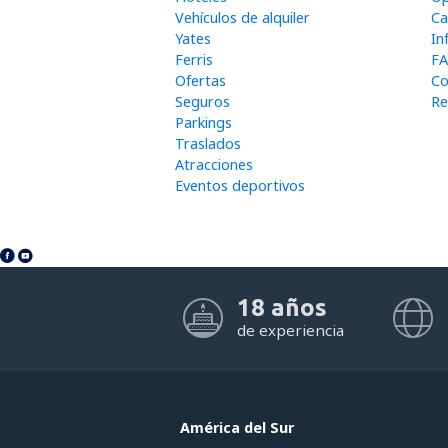
Vehículos de alquiler
Ca
Yates
In
Ferris
FA
Ofertas
Co
Seguros
Re
Parkings
Traslados
Atracciones
Eventos deportivos
18 años
de experiencia
América del Sur