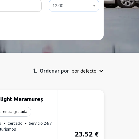
12:00
Ordenar por
por defecto
ș
light Maramureș
erencia gratuita
o
Cercado
Servicio 24/7
 turismos
23.52
€