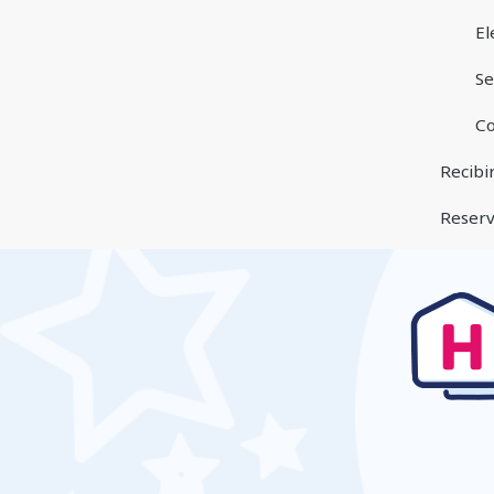
El
Se
Co
Recibi
Reserve