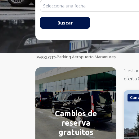
Austria
Noruega
Buscar
Rumanía
Parking Aeropuerto Maramureș
>
PARKLOT
1
estac
oferta
Canc
Cambios de
reserva
gratuitos