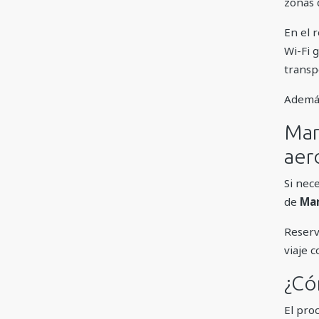
zonas 
En el 
Wi-Fi 
transp
Además
Mar
aer
Si nec
de
Mar
Reserv
viaje 
¿Có
El proc