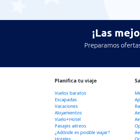
¡Las mejo
Preparamos ofertas 
Planifica tu viaje
S
Vuelos baratos
Me
Escapadas
Ap
Vacaciones
Ra
Alojamientos
Ae
Vuelo+Hotel
Ae
Pasajes aéreos
Op
¿Adónde es posible viajar?
Ae
Hoteles
Op