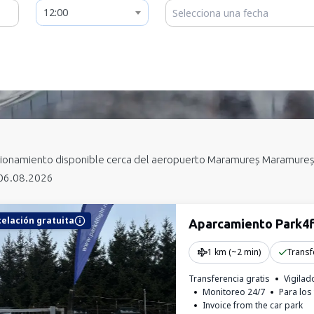
12:00
ionamiento disponible
cerca del aeropuerto Maramureș Maramure
 06.08.2026
elación gratuita
Aparcamiento Park4f
1 km (~2 min)
Transf
Transferencia gratis
Vigilad
Monitoreo 24/7
Para los
Invoice from the car park