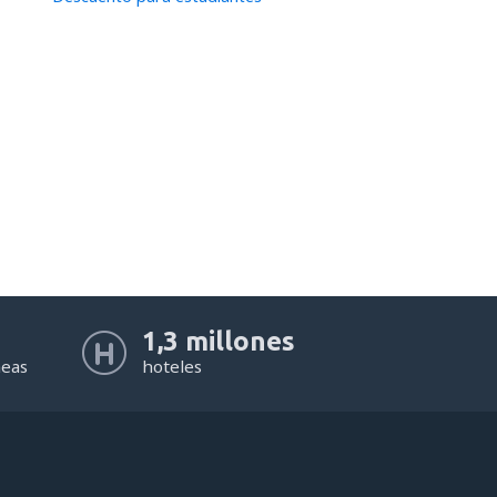
1,3 millones
neas
hoteles