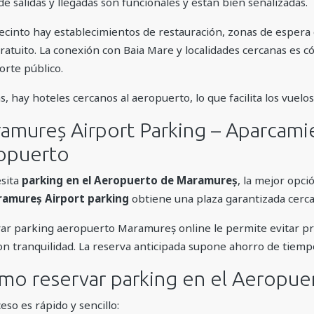
de salidas y llegadas son funcionales y están bien señalizadas.
recinto hay establecimientos de restauración, zonas de espera
gratuito. La conexión con Baia Mare y localidades cercanas es 
orte público.
, hay hoteles cercanos al aeropuerto, lo que facilita los vuelo
amureș Airport Parking – Aparcamie
opuerto
esita
parking en el Aeropuerto de Maramureș
, la mejor opci
amureș Airport parking
obtiene una plaza garantizada cerca 
ar parking aeropuerto Maramureș online le permite evitar pr
con tranquilidad. La reserva anticipada supone ahorro de tiem
mo reservar parking en el Aeropu
eso es rápido y sencillo: