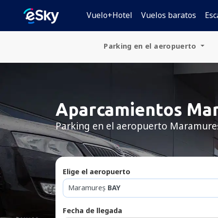
Vuelo+Hotel
Vuelos baratos
Esc
Parking en el aeropuerto
España
Alemania
Aparcamientos Ma
Polonia
Parking en el aeropuerto Maramur
República Checa
Eslovaquia
Elige el aeropuerto
Croacia
Maramureș
BAY
Hungría
Fecha de llegada