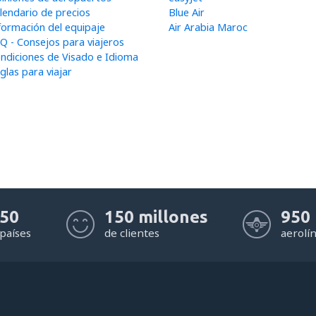
lendario de precios
Blue Air
formación del equipaje
Air Arabia Maroc
Q - Consejos para viajeros
ndiciones de Visado e Idioma
glas para viajar
50
150 millones
950
países
de clientes
aerolí