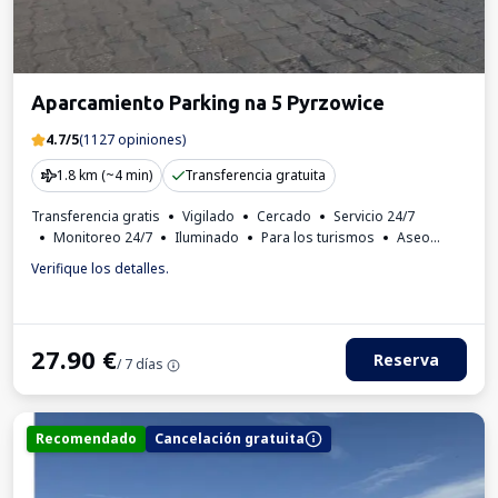
Aparcamiento Parking na 5 Pyrzowice
4.7/5
(1127 opiniones)
1.8 km (~4 min)
Transferencia gratuita
Transferencia gratis
Vigilado
Cercado
Servicio 24/7
Monitoreo 24/7
Iluminado
Para los turismos
Aseo
Invoice from the car park
Verifique los detalles.
27.90
€
Reserva
/ 7 días
Recomendado
Cancelación gratuita