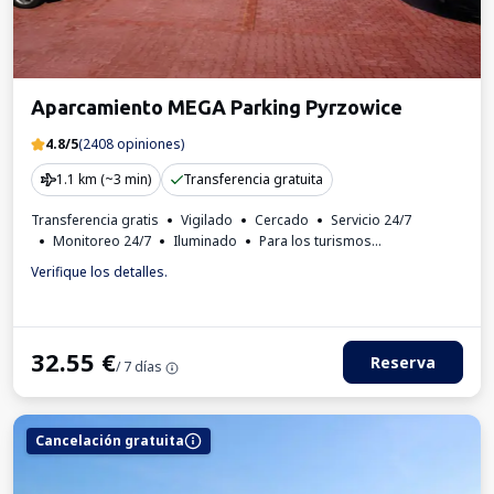
Aparcamiento MEGA Parking Pyrzowice
4.8/5
(2408 opiniones)
1.1 km (~3 min)
Transferencia gratuita
Transferencia gratis
Vigilado
Cercado
Servicio 24/7
Monitoreo 24/7
Iluminado
Para los turismos
Autoservicio
Número de matrícula requerido
Factura IVA
Verifique los detalles.
32.55
€
Reserva
/ 7 días
Cancelación gratuita