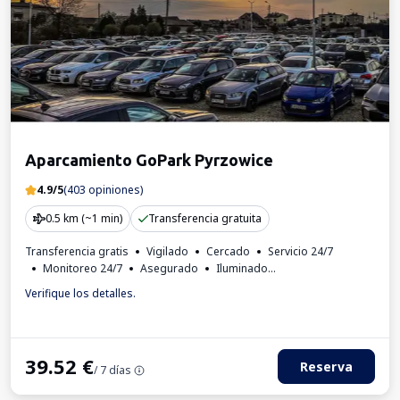
Aparcamiento GoPark Pyrzowice
4.9/5
(403 opiniones)
0.5 km (~1 min)
Transferencia gratuita
Transferencia gratis
Vigilado
Cercado
Servicio 24/7
Monitoreo 24/7
Asegurado
Iluminado
Lugares para autobuses
Rincón infantil
Verifique los detalles.
Bebidas disponibles
Factura IVA
39.52
€
Reserva
/ 7 días