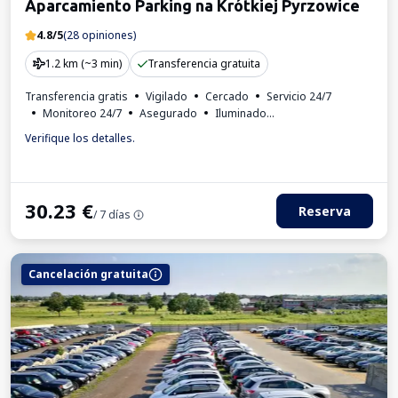
Aparcamiento Parking na Krótkiej Pyrzowice
4.8/5
(28 opiniones)
1.2 km (~3 min)
Transferencia gratuita
Transferencia gratis
Vigilado
Cercado
Servicio 24/7
Monitoreo 24/7
Asegurado
Iluminado
Lugares para autobuses
Aseo
Factura IVA
Verifique los detalles.
30.23
€
Reserva
/ 7 días
Cancelación gratuita