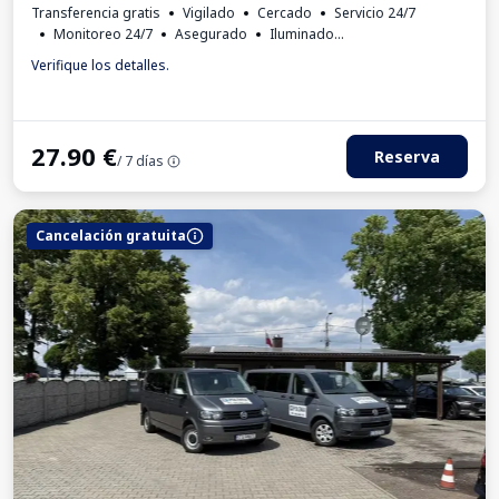
Transferencia gratis
Vigilado
Cercado
Servicio 24/7
Monitoreo 24/7
Asegurado
Iluminado
Lugares para autobuses
Aseo
Invoice from the car park
Verifique los detalles.
27.90
€
Reserva
/ 7 días
Cancelación gratuita