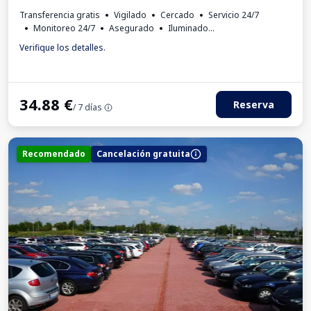
Transferencia gratis
Vigilado
Cercado
Servicio 24/7
Monitoreo 24/7
Asegurado
Iluminado
Lugares para autobuses
Aseo
Factura IVA
Verifique los detalles.
34.88
€
Reserva
/ 7 días
Recomendado
Cancelación gratuita