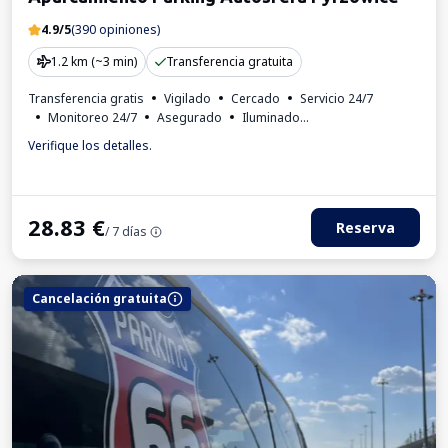
4.9/5
(390 opiniones)
1.2 km (~3 min)
Transferencia gratuita
Transferencia gratis
Vigilado
Cercado
Servicio 24/7
Monitoreo 24/7
Asegurado
Iluminado
Estación de carga para coches eléctricos
Verifique los detalles.
Lugares para autobuses
Aseo
Bebidas disponibles
Invoice from the car park
28.83
€
Reserva
/ 7 días
Cancelación gratuita