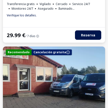
Transferencia gratis
Vigilado
Cercado
Servicio 24/7
Monitoreo 24/7
Asegurado
Iluminado
Lugares para autobuses
Aseo
Factura IVA
Verifique los detalles.
29.99
€
Reserva
/ 7 días
Recomendado
Cancelación gratuita