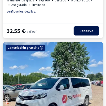
Transferencia gratis
Vigilado
Cercado
Monitoreo 24/7
Asegurado
Iluminado
Verifique los detalles.
32.55
€
Reserva
/ 7 días
Cancelación gratuita