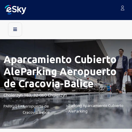
Aparcamiento Cubierto
AleParking Aeropuerto
de Cracovia-Balice
Cholerzyn 183, 32-060 Cholerzyn
Parking Aparcamiento Cubierto
>
>
PARKLOT
Aeropuerto de
AleParking
Cracovia-Balice