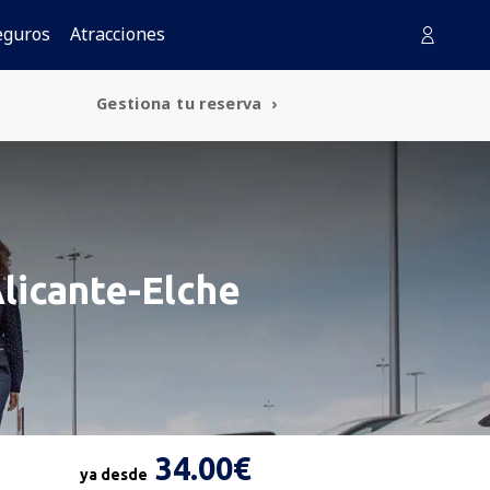
eguros
Atracciones
Gestiona tu reserva
licante-Elche
34.00€
ya desde