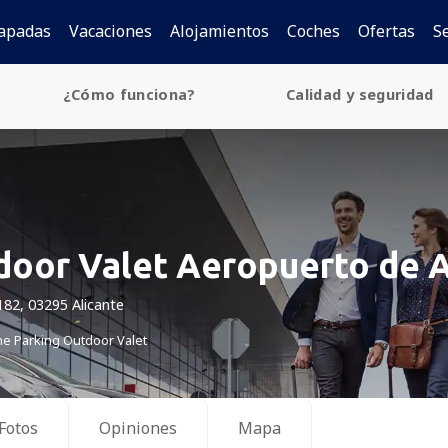
apadas
Vacaciones
Alojamientos
Coches
Ofertas
S
¿Cómo funciona?
Calidad y seguridad
door Valet Aeropuerto de A
182, 03295 Alicante
ne Parking Outdoor Valet
Fotos
Opiniones
Mapa