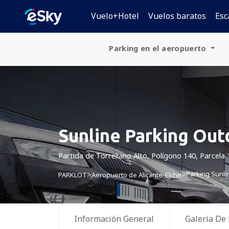
Vuelo+Hotel
Vuelos baratos
Esc
Parking en el aeropuerto
España
Alemania
Polonia
Sunline Parking Out
República Checa
Partida de Torrellano Alto, Polígono 140, Parcela 
Eslovaquia
Parking Sunli
>
>
PARKLOT
Aeropuerto de Alicante-Elche
Croacia
Hungría
Información General
Galería De 