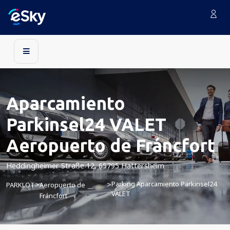
Aparcamiento
Parkinsel24 VALET
Aeropuerto de Fráncfort
Heddingheimer Straße 12, 65795 Hattersheim
Parking Aparcamiento Parkinsel24
>
>
PARKLOT
Aeropuerto de
VALET
Fráncfort