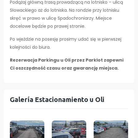
Podążaj główną trasą prowadzącą na lotnisko – ulicą
Słowackiego aż do lotniska. Na rondzie przy lotnisku
skręć w prawo w ulicę Spadochroniarzy. Miejsce
docelowe będzie po prawej stronie.
Po wjeździe na posesję prosimy udać się w pierwszej
kolejności do biura.
Rezerwacja Parkingu u Oli przez Parklot zapewni
Ci oszczędność czasu oraz gwarancję miejsca.
Galería Estacionamiento u Oli