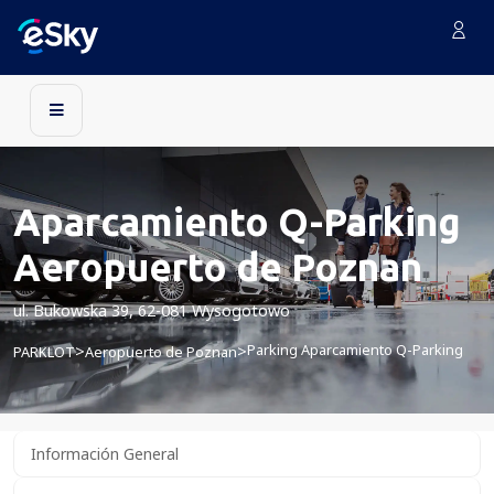
Aparcamiento Q-Parking
Aeropuerto de Poznan
ul. Bukowska 39, 62-081 Wysogotowo
Parking Aparcamiento Q-Parking
>
>
PARKLOT
Aeropuerto de Poznan
Información General