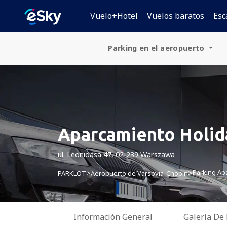
Vuelo+Hotel
Vuelos baratos
Esc
Parking en el aeropuerto
España
Alemania
Polonia
Aparcamiento Holid
República Checa
ul. Leonidasa 47, 02-239 Warszawa
Eslovaquia
Parking Ap
>
>
PARKLOT
Aeropuerto de Varsovia-Chopin
Croacia
Hungría
Información General
Galería De 