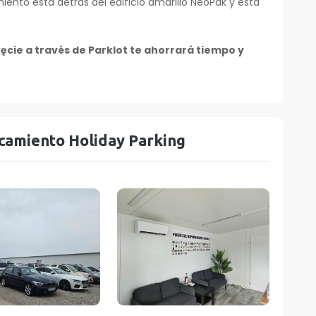
ento está detrás del edificio amarillo NeoPak y está
cie a través de Parklot te ahorrará tiempo y
camiento Holiday Parking