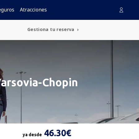
eguros
Atracciones
Gestiona tu reserva
Varsovia-Chopin
46.30€
ya desde